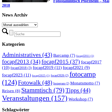
Fotostammtisch Pforzheim – Mai
2018
News Archiv
News
Archiv
Kategorien
Administratives
(43)
Barcamp
(7)
focapf2011
(1)
focapf2015
(37)
focapf2013
(34)
focapf2017
(10)
focapf2019
(11)
focapf2021
(9)
focapf2018
(3)
fotocamp
focapf2023
(11)
focapf2026
(2)
focapf2025
(1)
(124)
Fotowalk
(48)
Monatsmotto
(7)
Instagram
(2)
Stammtisch
(79)
Tipps
(44)
Reisen
(8)
Veranstaltungen
(157)
Workshop
(7)
Schlagwörter