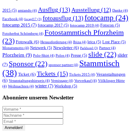
Ausflug
(13)
Ausstellung
(12)
2015
(5)
amiando
(4)
Danke
(4)
fotocamp
(24)
fotoausflug
(13)
Facebook
(4)
focapf17
(3)
fotocamp 2015
(7)
fotocamp 2017
(5)
Fotocon
(5)
fotocamp 2019
(4)
Fotostammtisch Pforzheim
Fotoherbst Schömberg
(4)
(23)
Fotowalk
(6)
leica
(5)
Lost Place
(5)
Herausforderung
(4)
Ibiza
(4)
Newsletter
(6)
Netzwerk
(5)
Monatsmotto
(4)
Partner
(4)
Parkhotel
(3)
slide
(22)
Pforzheim
(9)
slider
Presse
(5)
Polo-Shirt
(4)
Polos
(4)
Stammtisch
Sponsor
(22)
(7)
sponsor partner
(4)
(38)
Tickets
(15)
Ticket
(6)
Veranstaltungen
Tickets 2015
(4)
(6)
Veranstaltungshinweis
(4)
Vernissage
(4)
Vorverkauf
(4)
Völklinger Hütte
winter
(7)
Workshop
(5)
(4)
Weihnachten
(4)
Abonniere unseren Newsletter